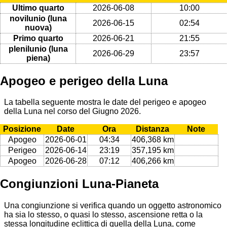
Ultimo quarto
2026-06-08
10:00
novilunio (luna
2026-06-15
02:54
nuova)
Primo quarto
2026-06-21
21:55
plenilunio (luna
2026-06-29
23:57
piena)
Apogeo e perigeo della Luna
La tabella seguente mostra le date del perigeo e apogeo
della Luna nel corso del Giugno 2026.
Posizione
Date
Ora
Distanza
Note
Apogeo
2026-06-01
04:34
406,368 km
Perigeo
2026-06-14
23:19
357,195 km
Apogeo
2026-06-28
07:12
406,266 km
Congiunzioni Luna-Pianeta
Una congiunzione si verifica quando un oggetto astronomico
ha sia lo stesso, o quasi lo stesso, ascensione retta o la
stessa longitudine eclittica di quella della Luna, come