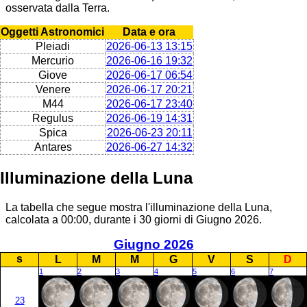
osservata dalla Terra.
Oggetti Astronomici
Data e ora
Pleiadi
2026-06-13 13:15
Mercurio
2026-06-16 19:32
Giove
2026-06-17 06:54
Venere
2026-06-17 20:21
M44
2026-06-17 23:40
Regulus
2026-06-19 14:31
Spica
2026-06-23 20:11
Antares
2026-06-27 14:32
Illuminazione della Luna
La tabella che segue mostra l'illuminazione della Luna,
calcolata a 00:00, durante i 30 giorni di Giugno 2026.
Giugno 2026
s
L
M
M
G
V
S
D
1
2
3
4
5
6
7
23