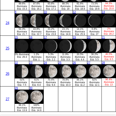
64.3%
99.6%
97.6%
93.8%
88.5%
81.6%
73.5%
illuminata
illuminata
illuminata
illuminata
illuminata
illuminata
illuminata
Età:
20.8
Età:
15.3
Età:
16.2
Età:
17.1
Età:
18
Età:
18.9
Età:
19.8
8
9
10
11
12
13
14
24
2%
54.3%
43.8%
33.2%
23.1%
14.1%
6.8%
illuminata
illuminata
illuminata
illuminata
illuminata
illuminata
illuminata
Età:
28.2
Età:
21.7
Età:
22.7
Età:
23.8
Età:
24.8
Età:
25.9
Età:
27
15
16
17
18
19
20
21
25
40.5%
0% illuminata
1.2%
5.3%
11.9%
20.5%
30.2%
illuminata
Età:
29.4
illuminata
illuminata
illuminata
illuminata
illuminata
Età:
6.5
Età:
1
Età:
2.2
Età:
3.3
Età:
4.4
Età:
5.5
22
23
24
25
26
27
28
26
96.4%
51%
61%
70.4%
78.8%
86.1%
92%
illuminata
illuminata
illuminata
illuminata
illuminata
illuminata
illuminata
Età:
13
Età:
7.5
Età:
8.4
Età:
9.4
Età:
10.3
Età:
11.2
Età:
12.1
29
30
27
99.1%
100%
illuminata
illuminata
Età:
13.9
Età:
14.8