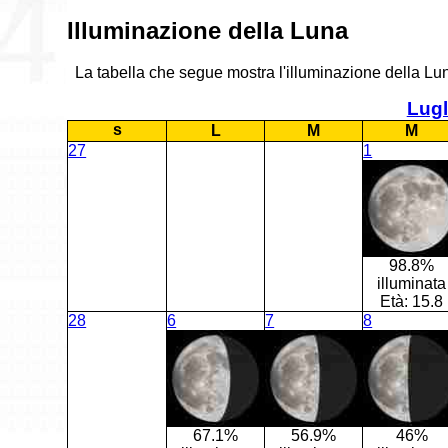
Illuminazione della Luna
La tabella che segue mostra l'illuminazione della Luna
Lugl
s
L
M
M
27
1
98.8%
illuminata
Età:
15.8
28
6
7
8
67.1%
56.9%
46%