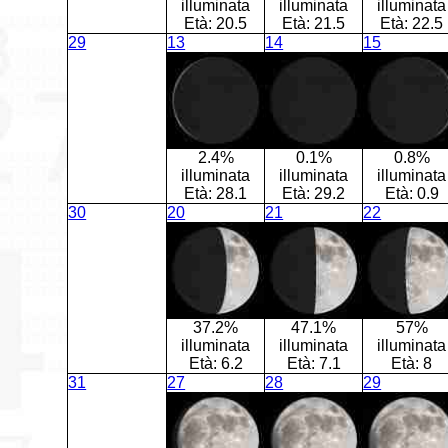
illuminata
illuminata
illuminata
Età:
20.5
Età:
21.5
Età:
22.5
29
13
14
15
2.4%
0.1%
0.8%
illuminata
illuminata
illuminata
Età:
28.1
Età:
29.2
Età:
0.9
30
20
21
22
37.2%
47.1%
57%
illuminata
illuminata
illuminata
Età:
6.2
Età:
7.1
Età:
8
31
27
28
29