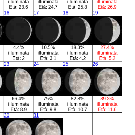
illuminata
illuminata
illuminata
illuminata
Età:
23.6
Età:
24.7
Età:
25.8
Età:
26.9
16
17
18
19
4.4%
10.5%
18.3%
27.4%
illuminata
illuminata
illuminata
illuminata
Età:
2
Età:
3.1
Età:
4.2
Età:
5.2
23
24
25
26
66.4%
75%
82.8%
89.3%
illuminata
illuminata
illuminata
illuminata
Età:
8.9
Età:
9.8
Età:
10.7
Età:
11.6
30
31