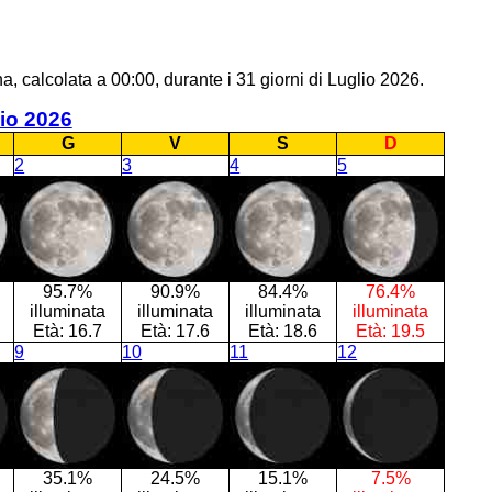
, calcolata a 00:00, durante i 31 giorni di Luglio 2026.
io 2026
G
V
S
D
2
3
4
5
95.7%
90.9%
84.4%
76.4%
illuminata
illuminata
illuminata
illuminata
Età:
16.7
Età:
17.6
Età:
18.6
Età:
19.5
9
10
11
12
35.1%
24.5%
15.1%
7.5%