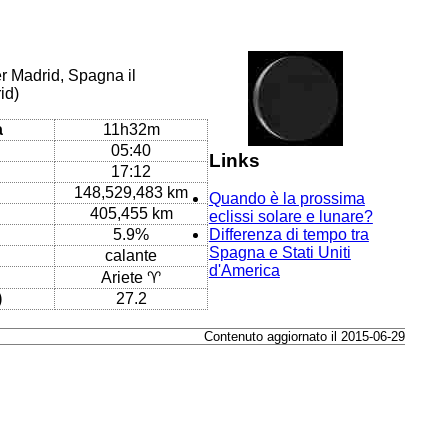
er Madrid, Spagna il
id)
a
11h32m
05:40
Links
17:12
148,529,483 km
Quando è la prossima
405,455 km
eclissi solare e lunare?
5.9%
Differenza di tempo tra
Spagna e Stati Uniti
calante
d'America
Ariete ♈
)
27.2
Contenuto aggiornato il 2015-06-29