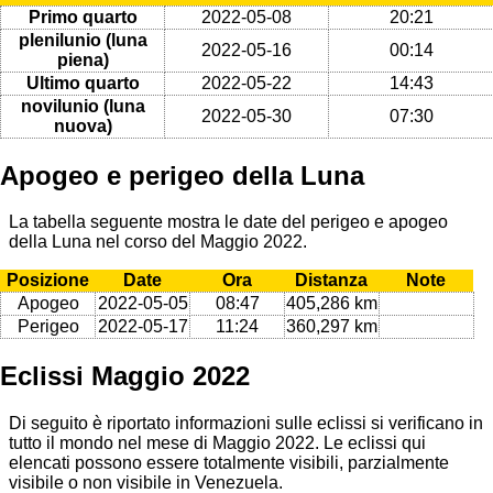
Primo quarto
2022-05-08
20:21
plenilunio (luna
2022-05-16
00:14
piena)
Ultimo quarto
2022-05-22
14:43
novilunio (luna
2022-05-30
07:30
nuova)
Apogeo e perigeo della Luna
La tabella seguente mostra le date del perigeo e apogeo
della Luna nel corso del Maggio 2022.
Posizione
Date
Ora
Distanza
Note
Apogeo
2022-05-05
08:47
405,286 km
Perigeo
2022-05-17
11:24
360,297 km
Eclissi Maggio 2022
Di seguito è riportato informazioni sulle eclissi si verificano in
tutto il mondo nel mese di Maggio 2022. Le eclissi qui
elencati possono essere totalmente visibili, parzialmente
visibile o non visibile in Venezuela.