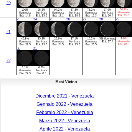
20
56.9%
100%
98.5%
94.2%
87.2%
78.2%
67.9%
illuminata
illuminata
illuminata
illuminata
illuminata
illuminata
illuminata
Età:
21.5
Età:
14.8
Età:
15.9
Età:
17.1
Età:
18.2
Età:
19.3
Età:
20.4
23
24
25
26
27
28
29
21
1.6%
45.8%
35.2%
25.6%
17.1%
10.2%
5% illuminata
illuminata
illuminata
illuminata
illuminata
illuminata
illuminata
Età:
27.4
Età:
28.3
Età:
22.5
Età:
23.6
Età:
24.5
Età:
25.5
Età:
26.5
30
31
22
0.1%
0.4%
illuminata
illuminata
Età:
29.3
Età:
0.6
Mesi Vicino
Dicembre 2021 - Venezuela
Gennaio 2022 - Venezuela
Febbraio 2022 - Venezuela
Marzo 2022 - Venezuela
Aprile 2022 - Venezuela