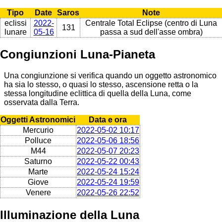
Tipo
Date
Saros
Note
eclissi
2022-
Centrale Total Eclipse (centro di Luna
131
lunare
05-16
passa a sud dell'asse ombra)
Congiunzioni Luna-Pianeta
Una congiunzione si verifica quando un oggetto astronomico
ha sia lo stesso, o quasi lo stesso, ascensione retta o la
stessa longitudine eclittica di quella della Luna, come
osservata dalla Terra.
Oggetti Astronomici
Data e ora
Mercurio
2022-05-02 10:17
Polluce
2022-05-06 18:56
M44
2022-05-07 20:23
Saturno
2022-05-22 00:43
Marte
2022-05-24 15:24
Giove
2022-05-24 19:59
Venere
2022-05-26 22:52
Illuminazione della Luna