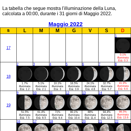
La tabella che segue mostra l'illuminazione della Luna,
calcolata a 00:00, durante i 31 giorni di Maggio 2022.
Maggio 2022
s
L
M
M
G
V
S
D
1
17
0.1%
illuminata
Età:
0.3
2
3
4
5
6
7
8
18
41.9%
1.7%
5.1%
10.1%
16.5%
24.1%
32.7%
illuminata
illuminata
illuminata
illuminata
illuminata
illuminata
illuminata
Età:
6.6
Età:
1.2
Età:
2.1
Età:
3
Età:
3.9
Età:
4.8
Età:
5.7
9
10
11
12
13
14
15
19
98.5%
51.5%
61.4%
71%
80.1%
88%
94.4%
illuminata
illuminata
illuminata
illuminata
illuminata
illuminata
illuminata
Età:
13.6
Età:
7.5
Età:
8.5
Età:
9.4
Età:
10.4
Età:
11.4
Età:
12.5
16
17
18
19
20
21
22