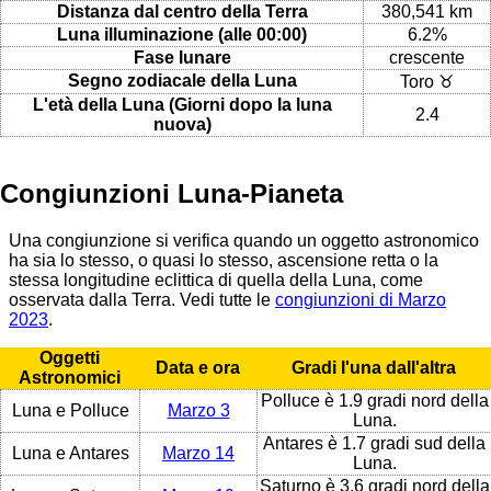
Distanza dal centro della Terra
380,541 km
Luna illuminazione (alle 00:00)
6.2%
Fase lunare
crescente
Segno zodiacale della Luna
Toro ♉
L'età della Luna (Giorni dopo la luna
2.4
nuova)
Congiunzioni Luna-Pianeta
Una congiunzione si verifica quando un oggetto astronomico
ha sia lo stesso, o quasi lo stesso, ascensione retta o la
stessa longitudine eclittica di quella della Luna, come
osservata dalla Terra. Vedi tutte le
congiunzioni di Marzo
2023
.
Oggetti
Data e ora
Gradi l'una dall'altra
Astronomici
Polluce è 1.9 gradi nord della
Luna e Polluce
Marzo 3
Luna.
Antares è 1.7 gradi sud della
Luna e Antares
Marzo 14
Luna.
Saturno è 3.6 gradi nord della