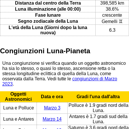
Distanza dal centro della Terra
398,585 km
Luna illuminazione (alle 00:00)
38.6%
Fase lunare
crescente
Segno zodiacale della Luna
Gemelli ♊
L'età della Luna (Giorni dopo la luna
6.3
nuova)
Congiunzioni Luna-Pianeta
Una congiunzione si verifica quando un oggetto astronomico
ha sia lo stesso, o quasi lo stesso, ascensione retta o la
stessa longitudine eclittica di quella della Luna, come
osservata dalla Terra. Vedi tutte le
congiunzioni di Marzo
2023
.
Oggetti
Data e ora
Gradi l'una dall'altra
Astronomici
Polluce è 1.9 gradi nord della
Luna e Polluce
Marzo 3
Luna.
Antares è 1.7 gradi sud della
Luna e Antares
Marzo 14
Luna.
Saturno è 3.6 gradi nord della