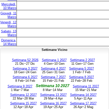
Mercoledì,
10 Marzo
Giovedi, 11
Marzo
Venerdì, 12
Marzo
Sabato, 13
Marzo
Domenica,
14 Marzo
Settimane Vicino
Settimana 52 2026
Settimana 1 2027
Settimana 2 2027
21 Dic~27 Dic
4 Gen~10 Gen
11 Gen~17 Gen
Settimana 3 2027
Settimana 4 2027
Settimana 5 2027
18 Gen~24 Gen
25 Gen~31 Gen
1 Feb~7 Feb
Settimana 6 2027
Settimana 7 2027
Settimana 8 2027
8 Feb~14 Feb
15 Feb~21 Feb
22 Feb~28 Feb
Settimana 10 2027
Settimana 9 2027
Settimana 11 2027
1 Mar~7 Mar
8 Mar~14 Mar
15 Mar~21 Mar
Settimana 12 2027
Settimana 13 2027
Settimana 14 2027
22 Mar~28 Mar
29 Mar~4 Apr
5 Apr~11 Apr
Settimana 15 2027
Settimana 16 2027
Settimana 17 2027
12 Apr~18 Apr
19 Apr~25 Apr
26 Apr~2 Mag