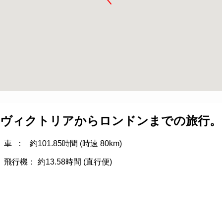
ヴィクトリア
から
ロンドン
までの旅行。
車 ： 約
101.85
時間 (時速 80km)
飛行機： 約
13.58
時間 (直行便)