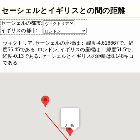
セーシェルとイギリスとの間の距離
セーシェルの都市:
イギリスの都市:
ヴィクトリア, セーシェル
の座標は： 緯度
-4.616667
で、経
度
55.45
である.
ロンドン, イギリス
の座標は： 緯度
51.5
で、
経度
-0.13
である.
セーシェル
と
イギリス
の距離は
8,148
キロ
である。
8,148