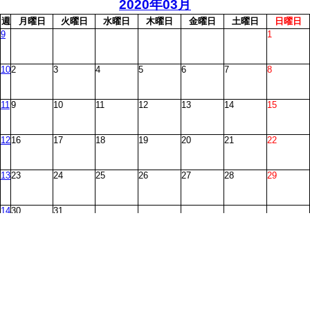
2020年03月
週
月
曜日
火
曜日
水
曜日
木
曜日
金
曜日
土
曜日
日
曜日
9
1
10
2
3
4
5
6
7
8
11
9
10
11
12
13
14
15
12
16
17
18
19
20
21
22
13
23
24
25
26
27
28
29
14
30
31
印刷可能なカレンダー！ www.vercalendario.info/ja/