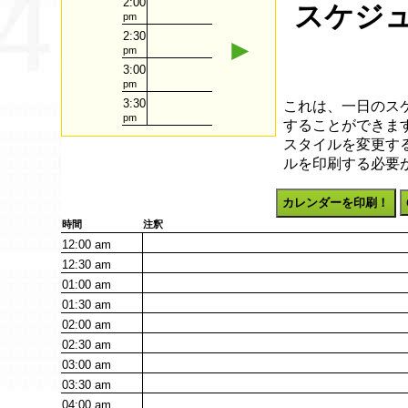
2:00
スケジュ
pm
2:30
►
pm
3:00
pm
3:30
これは、一日のス
pm
することができます
スタイルを変更す
ルを印刷する必要
カレンダーを印刷！
時間
注釈
12:00
am
12:30
am
01:00
am
01:30
am
02:00
am
02:30
am
03:00
am
03:30
am
04:00
am