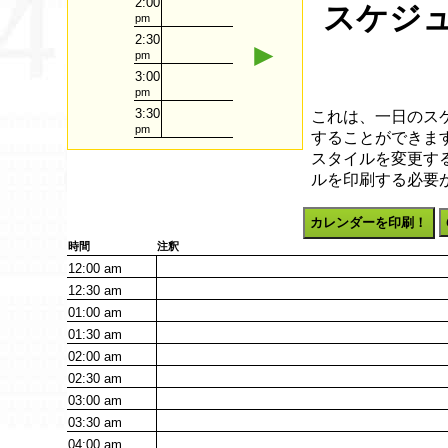
2:00
スケジュ
pm
2:30
►
pm
3:00
pm
3:30
これは、一日のス
pm
することができます
スタイルを変更す
ルを印刷する必要
カレンダーを印刷！
時間
注釈
12:00
am
12:30
am
01:00
am
01:30
am
02:00
am
02:30
am
03:00
am
03:30
am
04:00
am