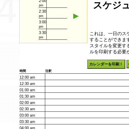
2:00
スケジュ
pm
2:30
►
pm
3:00
pm
3:30
これは、一日のス
pm
することができます
スタイルを変更す
ルを印刷する必要
カレンダーを印刷！
時間
注釈
12:00
am
12:30
am
01:00
am
01:30
am
02:00
am
02:30
am
03:00
am
03:30
am
04:00
am