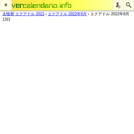
≡
太陰暦 エクアドル 2022
›
エクアドル 2022年9月
›
エクアドル 2022年9月
13日