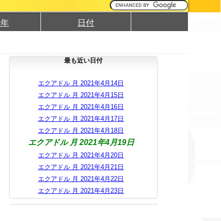
1年
日付
最も近い日付
エクアドル 月 2021年4月14日
エクアドル 月 2021年4月15日
エクアドル 月 2021年4月16日
エクアドル 月 2021年4月17日
エクアドル 月 2021年4月18日
エクアドル 月 2021年4月19日
エクアドル 月 2021年4月20日
エクアドル 月 2021年4月21日
エクアドル 月 2021年4月22日
エクアドル 月 2021年4月23日