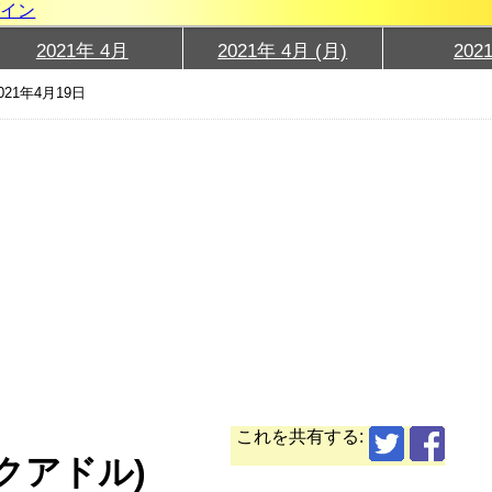
グイン
2021年 4月
2021年 4月 (月)
202
21年4月19日
これを共有する:
エクアドル)