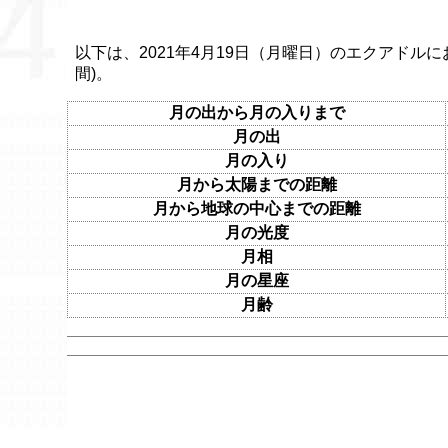
以下は、2021年4月19日（月曜日）のエクアドルに
間)。
月の出から月の入りまで
月の出
月の入り
月から太陽までの距離
月から地球の中心までの距離
月の光度
月相
月の星座
月齢