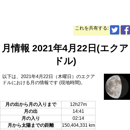
これを共有する:
月情報 2021年4月22日(エクア
ドル)
以下は、2021年4月22日（木曜日）のエクア
ドルにおける月の情報です (現地時間)。
月の出から月の入りまで
12h27m
月の出
14:41
月の入り
02:14
月から太陽までの距離
150,404,331 km