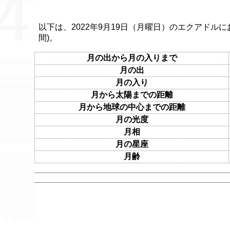
以下は、2022年9月19日（月曜日）のエクアドルに
間)。
月の出から月の入りまで
月の出
月の入り
月から太陽までの距離
月から地球の中心までの距離
月の光度
月相
月の星座
月齢