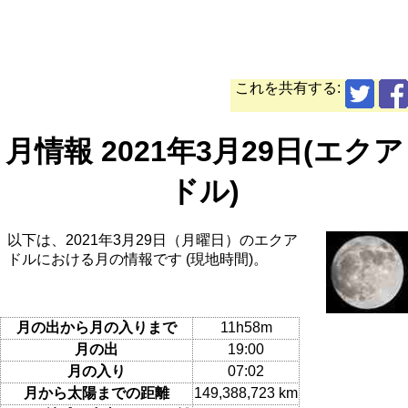
これを共有する:
月情報 2021年3月29日(エクア
ドル)
以下は、2021年3月29日（月曜日）のエクア
ドルにおける月の情報です (現地時間)。
月の出から月の入りまで
11h58m
月の出
19:00
月の入り
07:02
月から太陽までの距離
149,388,723 km