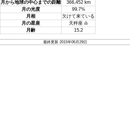
月から地球の中心までの距離
366,452 km
月の光度
99.7%
月相
欠けて来ている
月の星座
天秤座 ♎
月齢
15.2
最終更新 2015年06月29日