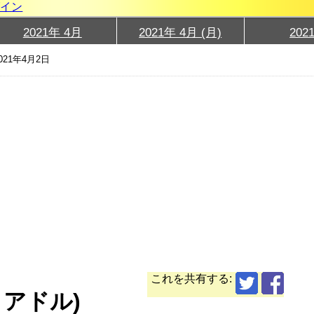
グイン
2021年 4月
2021年 4月 (月)
202
021年4月2日
これを共有する:
クアドル)