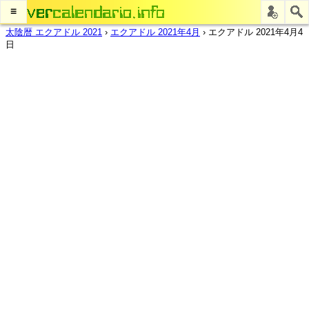
≡
太陰暦 エクアドル 2021
›
エクアドル 2021年4月
›
エクアドル 2021年4月4
日