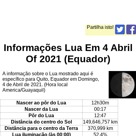
Partilha isto!
Informações Lua Em 4 Abril
Of 2021 (Equador)
A informação sobre o Lua mostrado aqui é
específico para Quito, Equador em Domingo,
4 de Abril de 2021. (Hora local
America/Guayaquil)
Nascer ao pôr do Lua
12h30m
Nascer da Lua
00:17
Pôr do Lua
12:47
Distância do centro do Sol
149,646,757 km
Distância para o centro da Terra
370,999 km
Lua iluminação (às 00:00)
52.4%