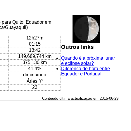
o para Quito, Equador em
ica/Guayaquil)
12h27m
01:15
Outros links
13:42
149,689,744 km
Quando é a próxima lunar
375,130 km
e eclipse solar?
41.4%
Diferença de hora entre
Equador e Portugal
diminuindo
Áries ♈
23
Conteúdo última actualização em 2015-06-29