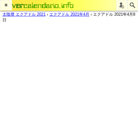
≡
太陰暦 エクアドル 2021
›
エクアドル 2021年4月
›
エクアドル 2021年4月8
日