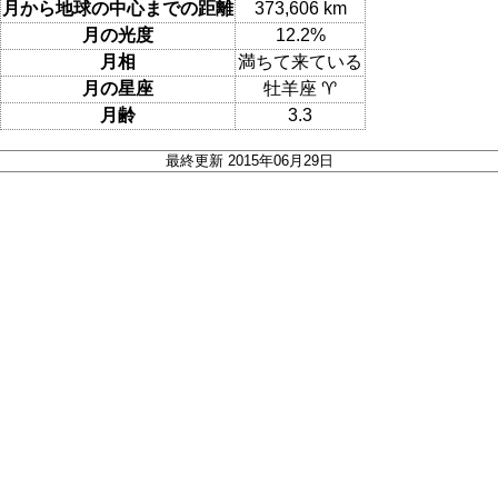
月から地球の中心までの距離
373,606 km
月の光度
12.2%
月相
満ちて来ている
月の星座
牡羊座 ♈
月齢
3.3
最終更新 2015年06月29日