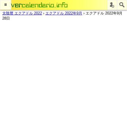
≡
太陰暦 エクアドル 2022
›
エクアドル 2022年9月
›
エクアドル 2022年9月
28日