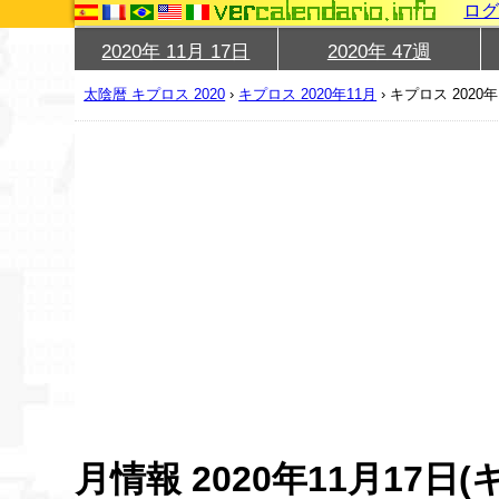
ロ
2020年 11月 17日
2020年 47週
太陰暦 キプロス 2020
›
キプロス 2020年11月
›
キプロス 2020年
月情報 2020年11月17日(