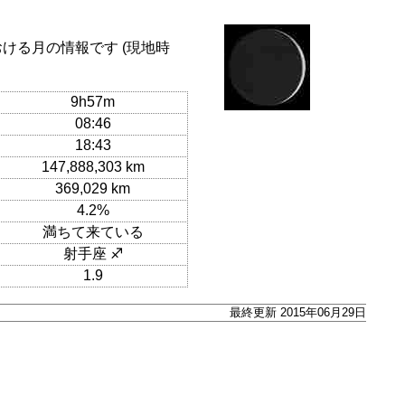
おける月の情報です (現地時
9h57m
08:46
18:43
147,888,303 km
369,029 km
4.2%
満ちて来ている
射手座 ♐
1.9
最終更新 2015年06月29日