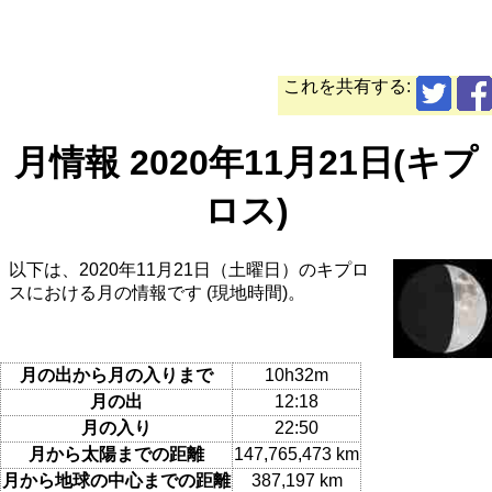
これを共有する:
月情報 2020年11月21日(キプ
ロス)
以下は、2020年11月21日（土曜日）のキプロ
スにおける月の情報です (現地時間)。
月の出から月の入りまで
10h32m
月の出
12:18
月の入り
22:50
月から太陽までの距離
147,765,473 km
月から地球の中心までの距離
387,197 km