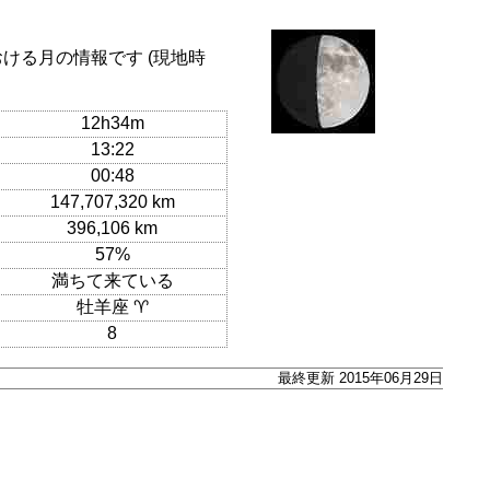
おける月の情報です (現地時
12h34m
13:22
00:48
147,707,320 km
396,106 km
57%
満ちて来ている
牡羊座 ♈
8
最終更新 2015年06月29日