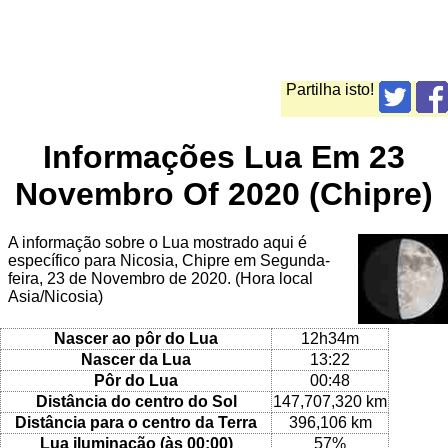
Partilha isto!
Informações Lua Em 23
Novembro Of 2020 (Chipre)
A informação sobre o Lua mostrado aqui é
específico para Nicosia, Chipre em Segunda-
feira, 23 de Novembro de 2020. (Hora local
Asia/Nicosia)
Nascer ao pôr do Lua
12h34m
Nascer da Lua
13:22
Pôr do Lua
00:48
Distância do centro do Sol
147,707,320 km
Distância para o centro da Terra
396,106 km
Lua iluminação (às 00:00)
57%