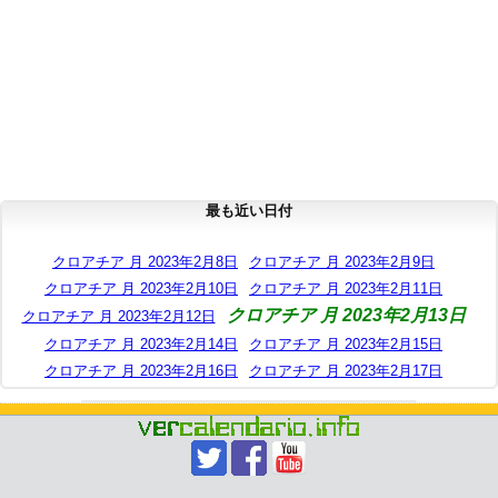
最も近い日付
クロアチア 月 2023年2月8日
クロアチア 月 2023年2月9日
クロアチア 月 2023年2月10日
クロアチア 月 2023年2月11日
クロアチア 月 2023年2月13日
クロアチア 月 2023年2月12日
クロアチア 月 2023年2月14日
クロアチア 月 2023年2月15日
クロアチア 月 2023年2月16日
クロアチア 月 2023年2月17日