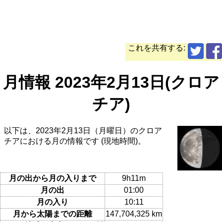
これを共有する:
月情報 2023年2月13日(クロア
チア)
以下は、2023年2月13日（月曜日）のクロア
チアにおける月の情報です (現地時間)。
月の出から月の入りまで
9h11m
月の出
01:00
月の入り
10:11
月から太陽までの距離
147,704,325 km