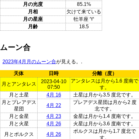
月の光度
85.1%
月相
欠けて来ている
月の星座
牡羊座 ♈
月齢
18.5
ムーン合
2023年4月月のムーン合
が見える。.
天体
日時
分離（度）
アンタレスは月から1.6 度南で
2023-04-10
月とアンタレス
07:50
す。
月と土星
4月 16
土星は月から3.5 度北です。
月とプレアデス
プレアデス星団は月から2 度
4月 22
星団
北です。
月と金星
4月 23
金星は月から1.4 度南です。
月と火星
4月 26
火星は月から3.6 度南です。
ポルクスは月から1.7 度北で
月とポルクス
4月 26
す。