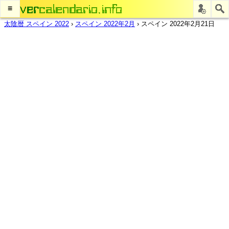
≡
太陰暦 スペイン 2022
›
スペイン 2022年2月
›
スペイン 2022年2月21日