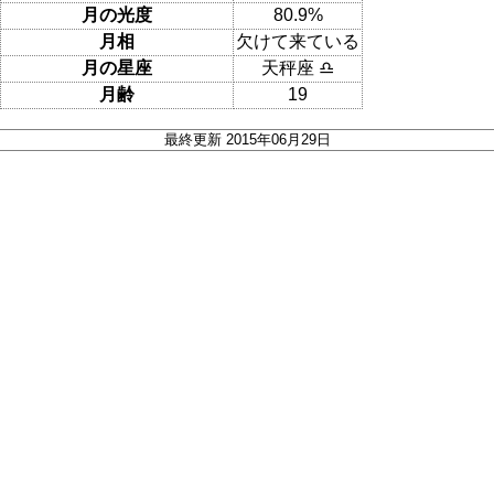
月の光度
80.9%
月相
欠けて来ている
月の星座
天秤座 ♎
月齢
19
最終更新 2015年06月29日