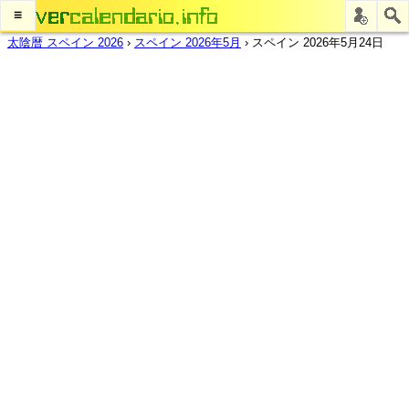
≡
太陰暦 スペイン 2026
›
スペイン 2026年5月
›
スペイン 2026年5月24日