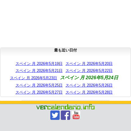
最も近い日付
スペイン 月 2026年5月19日
スペイン 月 2026年5月20日
スペイン 月 2026年5月21日
スペイン 月 2026年5月22日
スペイン 月 2026年5月24日
スペイン 月 2026年5月23日
スペイン 月 2026年5月25日
スペイン 月 2026年5月26日
スペイン 月 2026年5月27日
スペイン 月 2026年5月28日