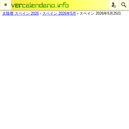
≡
太陰暦 スペイン 2026
›
スペイン 2026年5月
›
スペイン 2026年5月25日