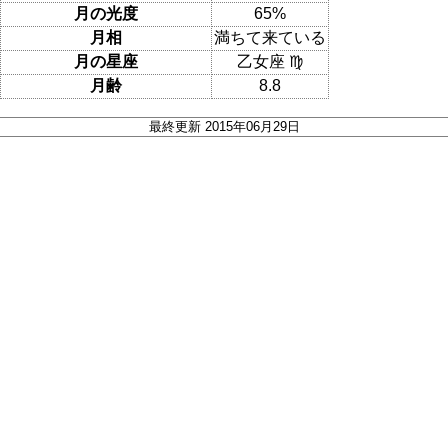
月の光度
65%
月相
満ちて来ている
月の星座
乙女座 ♍
月齢
8.8
最終更新 2015年06月29日