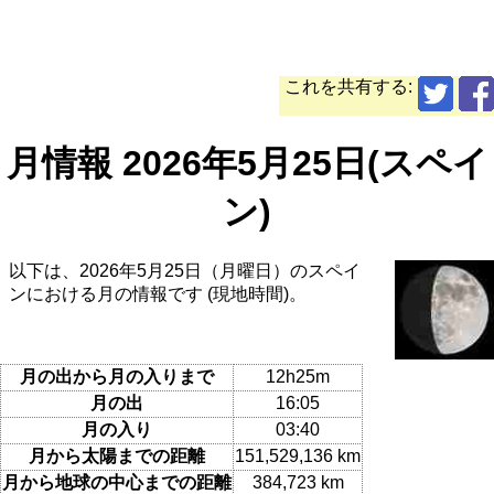
これを共有する:
月情報 2026年5月25日(スペイ
ン)
以下は、2026年5月25日（月曜日）のスペイ
ンにおける月の情報です (現地時間)。
月の出から月の入りまで
12h25m
月の出
16:05
月の入り
03:40
月から太陽までの距離
151,529,136 km
月から地球の中心までの距離
384,723 km