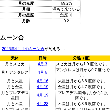
月の光度
69.2%
月相
満ちて来ている
月の星座
魚座 ♓
月齢
9.2
ムーン合
2026年4月月のムーン合
が見える。.
天体
日時
分離（度）
月とスピカ
4月 3
スピカは月から1.9 度北です。
アンタレスは月から0.7 度北で
月とアンタレス
4月 6
す。
月と火星
4月 16
火星は月から3.8 度南です。
月と金星
4月 19
金星は月から4.7 度南です。
月とプレアデス
プレアデス星団は月から1 度
4月 19
星団
南です。
月と木星
4月 23
木星は月から3.6 度南です。
月とプレセペ星
プレセペ星団は月から1.1 度南