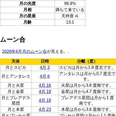
月の光度
96.9%
月相
満ちて来ている
月の星座
天秤座 ♎
月齢
13.1
ムーン合
2026年4月月のムーン合
が見える。.
天体
日時
分離（度）
月とスピカ
4月 3
スピカは月から1.9 度北です。
アンタレスは月から0.7 度北で
月とアンタレス
4月 6
す。
月と火星
4月 16
火星は月から3.8 度南です。
月と金星
4月 19
金星は月から4.7 度南です。
月とプレアデス
プレアデス星団は月から1 度
4月 19
星団
南です。
月と木星
4月 23
木星は月から3.6 度南です。
月とプレセペ星
プレセペ星団は月から1.1 度南