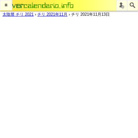
≡
太陰暦 チリ 2021
›
チリ 2021年11月
›
チリ 2021年11月13日