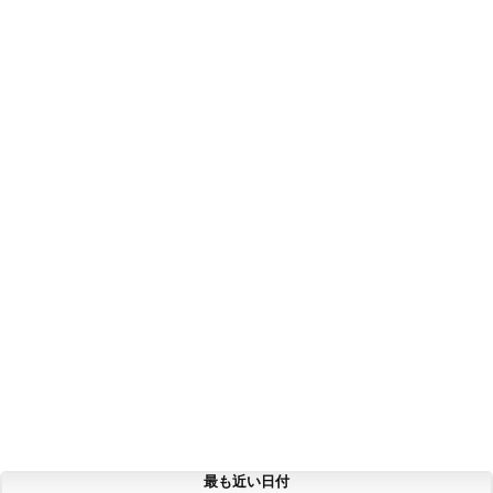
最も近い日付