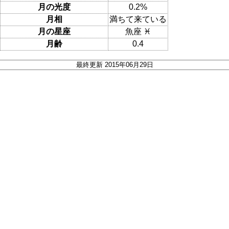
月の光度
0.2%
月相
満ちて来ている
月の星座
魚座 ♓
月齢
0.4
最終更新 2015年06月29日