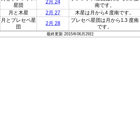
2月 24
星団
南です。
月と木星
2月 27
木星は月から4 度南です。
月とプレセペ星
プレセペ星団は月から1.3 度南
2月 28
団
です。
最終更新 2015年06月29日