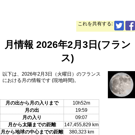
これを共有する:
月情報 2026年2月3日(フラン
ス)
以下は、2026年2月3日（火曜日）のフランス
における月の情報です (現地時間)。
月の出から月の入りまで
10h52m
月の出
19:59
月の入り
09:07
月から太陽までの距離
147,455,829 km
月から地球の中心までの距離
380,323 km