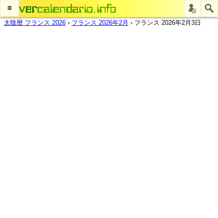
≡
太陰暦 フランス 2026
›
フランス 2026年2月
›
フランス 2026年2月3日