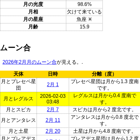
月の光度
98.6%
月相
欠けて来ている
月の星座
魚座 ♓
月齢
15.9
ムーン合
2026年2月月のムーン合
が見える。.
天体
日時
分離（度）
月とプレセペ星
プレセペ星団は月から1.3 度南
2月 1
団
です。
レグルスは月から0.4 度南で
2026-02-03
月とレグルス
03:48
す。
月とスピカ
2月 7
スピカは月から2 度北です。
アンタレスは月から0.8 度北で
月とアンタレス
2月 11
す。
月と土星
2月 20
土星は月から4.8 度南です。
月とプレアデス
プレアデス星団は月から1.2 度