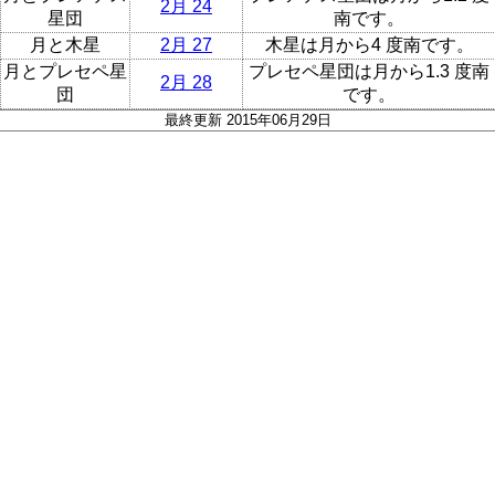
2月 24
星団
南です。
月と木星
2月 27
木星は月から4 度南です。
月とプレセペ星
プレセペ星団は月から1.3 度南
2月 28
団
です。
最終更新 2015年06月29日