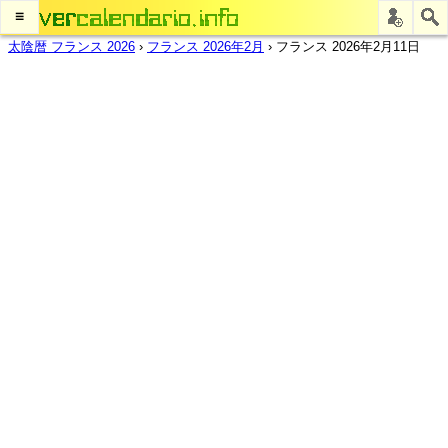
≡
太陰暦 フランス 2026
›
フランス 2026年2月
›
フランス 2026年2月11日