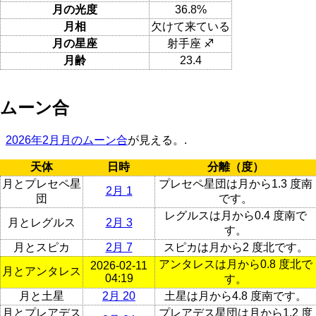
月の光度
36.8%
月相
欠けて来ている
月の星座
射手座 ♐
月齢
23.4
ムーン合
2026年2月月のムーン合
が見える。.
天体
日時
分離（度）
月とプレセペ星
プレセペ星団は月から1.3 度南
2月 1
団
です。
レグルスは月から0.4 度南で
月とレグルス
2月 3
す。
月とスピカ
2月 7
スピカは月から2 度北です。
アンタレスは月から0.8 度北で
2026-02-11
月とアンタレス
04:19
す。
月と土星
2月 20
土星は月から4.8 度南です。
月とプレアデス
プレアデス星団は月から1.2 度