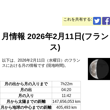
これを共有する:
月情報 2026年2月11日(フラン
ス)
以下は、2026年2月11日（水曜日）のフラン
スにおける月の情報です (現地時間)。
月の出から月の入りまで
7h22m
月の出
04:20
月の入り
11:42
月から太陽までの距離
147,656,053 km
月から地球の中心までの距離
405,493 km