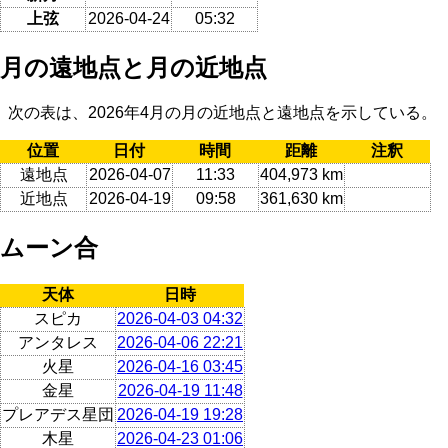
上弦
2026-04-24
05:32
月の遠地点と月の近地点
次の表は、2026年4月の月の近地点と遠地点を示している。
位置
日付
時間
距離
注釈
遠地点
2026-04-07
11:33
404,973 km
近地点
2026-04-19
09:58
361,630 km
ムーン合
天体
日時
スピカ
2026-04-03 04:32
アンタレス
2026-04-06 22:21
火星
2026-04-16 03:45
金星
2026-04-19 11:48
プレアデス星団
2026-04-19 19:28
木星
2026-04-23 01:06