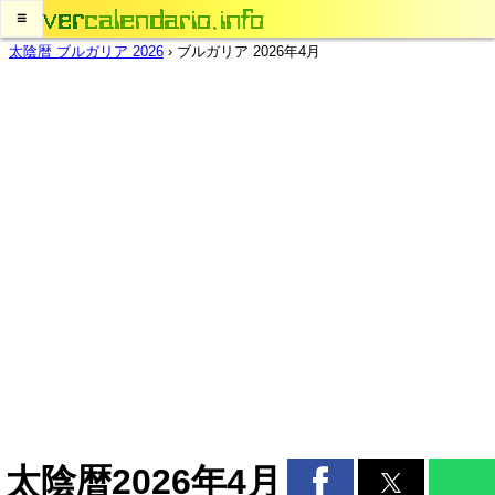
≡
太陰暦 ブルガリア 2026
›
ブルガリア 2026年4月
太陰暦2026年4月