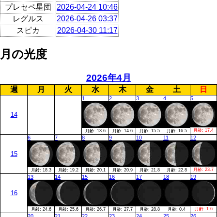
プレセペ星団
2026-04-24 10:46
レグルス
2026-04-26 03:37
スピカ
2026-04-30 11:17
月の光度
2026年4月
週
月
火
水
木
金
土
日
1
2
3
4
5
14
月齢:
17.4
月齢:
13.6
月齢:
14.6
月齢:
15.5
月齢:
16.5
6
7
8
9
10
11
12
15
月齢:
23.7
月齢:
18.3
月齢:
19.2
月齢:
20.1
月齢:
20.9
月齢:
21.8
月齢:
22.8
13
14
15
16
17
18
19
16
月齢:
1.6
月齢:
24.6
月齢:
25.6
月齢:
26.7
月齢:
27.7
月齢:
28.8
月齢:
0.4
20
21
22
23
24
25
26