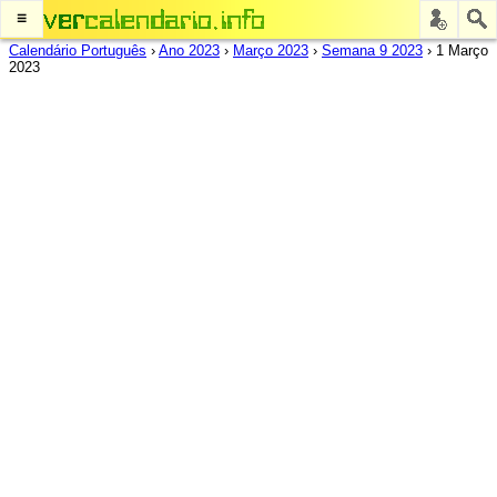
≡
Calendário Português
›
Ano 2023
›
Março 2023
›
Semana 9 2023
›
1 Março
2023