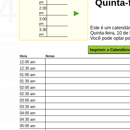
Quinta-
pm
2:30
►
pm
3:00
pm
Este é um calendár
3:30
Quinta-feira, 10 
pm
Você pode optar por
Imprimir o Calendário
Hora
Notas
12:00
am
12:30
am
01:00
am
01:30
am
02:00
am
02:30
am
03:00
am
03:30
am
04:00
am
04:30
am
05:00
am