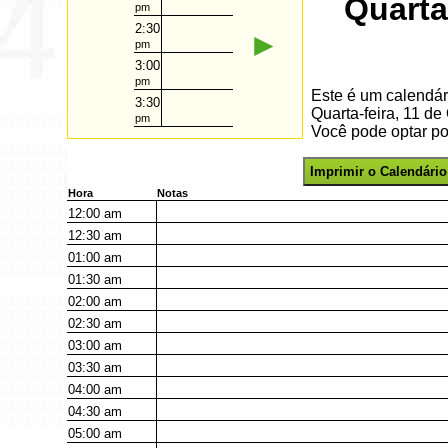
Quarta
pm
2:30
►
pm
3:00
pm
Este é um calendár
3:30
Quarta-feira, 11 d
pm
Você pode optar por
Imprimir o Calendário
Hora
Notas
12:00
am
12:30
am
01:00
am
01:30
am
02:00
am
02:30
am
03:00
am
03:30
am
04:00
am
04:30
am
05:00
am