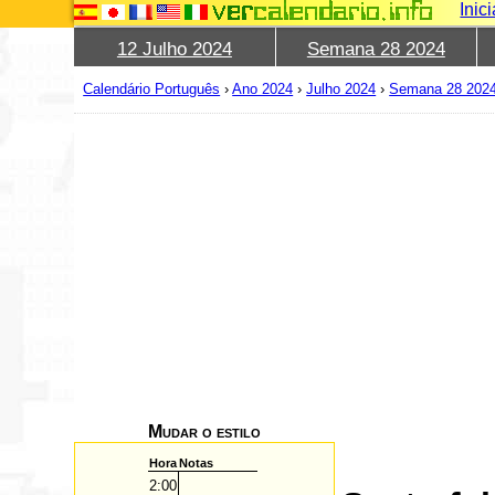
Inic
12 Julho 2024
Semana 28 2024
Calendário Português
›
Ano 2024
›
Julho 2024
›
Semana 28 202
Mudar o estilo
Hora
Notas
2:00