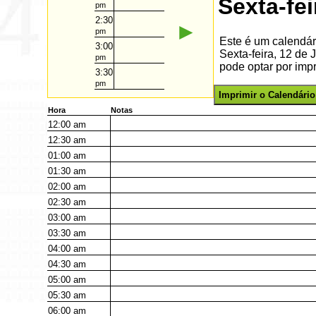
Sexta-fe
pm
2:30
►
pm
Este é um calendár
3:00
Sexta-feira, 12 de
pm
pode optar por impr
3:30
pm
Imprimir o Calendário
Hora
Notas
12:00
am
12:30
am
01:00
am
01:30
am
02:00
am
02:30
am
03:00
am
03:30
am
04:00
am
04:30
am
05:00
am
05:30
am
06:00
am