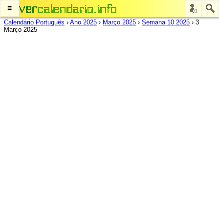
≡
Calendário Português
›
Ano 2025
›
Março 2025
›
Semana 10 2025
›
3
Março 2025