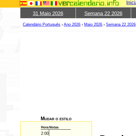
Inic
31 Maio 2026
Semana 22 2026
Calendário Português
›
Ano 2026
›
Maio 2026
›
Semana 22 2026
Mudar o estilo
Hora
Notas
2:00