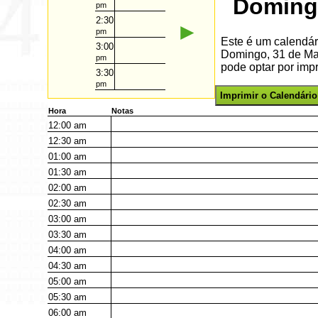
Doming
pm
2:30
►
pm
Este é um calendár
3:00
Domingo, 31 de Ma
pm
pode optar por impr
3:30
pm
Imprimir o Calendário
Hora
Notas
12:00
am
12:30
am
01:00
am
01:30
am
02:00
am
02:30
am
03:00
am
03:30
am
04:00
am
04:30
am
05:00
am
05:30
am
06:00
am