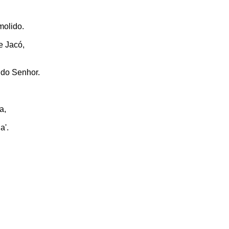
molido.
e Jacó,
 do Senhor.
a,
a'.