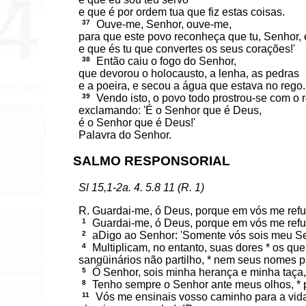
e que é por ordem tua que fiz estas coisas.
37
Ouve-me, Senhor, ouve-me,
para que este povo reconheça que tu, Senhor,
e que és tu que convertes os seus corações!'
38
Então caiu o fogo do Senhor,
que devorou o holocausto, a lenha, as pedras
e a poeira, e secou a água que estava no rego.
39
Vendo isto, o povo todo prostrou-se com o r
exclamando: 'É o Senhor que é Deus,
é o Senhor que é Deus!'
Palavra do Senhor.
SALMO RESPONSORIAL
Sl 15,1-2a. 4. 5.8 11 (R. 1)
R. Guardai-me, ó Deus, porque em vós me refu
1
Guardai-me, ó Deus, porque em vós me refu
2
aDigo ao Senhor: 'Somente vós sois meu Se
4
Multiplicam, no entanto, suas dores * os que
sangüinários não partilho, * nem seus nomes p
5
Ó Senhor, sois minha herança e minha taça
8
Tenho sempre o Senhor ante meus olhos, * p
11
Vós me ensinais vosso caminho para a vida; j