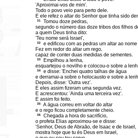
'Aproximai-vos de mim'.
Todo o povo veio para perto dele.
E ele refez o altar do Senhor que tinha sido de
31
Tomou doze pedras,
segundo o número das doze tribos dos filhos d
a quem Deus tinha dito:
'Teu nome será Israel',
32
e edificou com as pedras um altar ao nome
Fez em redor do altar um rego,
capaz de conter duas medidas de sementes.
33
Empilhou a lenha,
esquartejou o novilho e colocou-o sobre a lenh
34
e disse: 'Enchei quatro talhas de água
e derramai-a sobre o holocausto e sobre a lenh
Depois, disse: 'Outra vez'.
E eles assim fizeram uma segunda vez.
E acrescentou: 'Ainda uma terceira vez'.
E assim foi feito.
35
A água correu em voltar do altar
e o rego ficou completamente cheio.
36
Chegada a hora do sacrifício,
o profeta Elias aproximou-se e disse:
'Senhor, Deus de Abraão, de Isaac e de Israel,
mostra hoje que tu és Deus em Israel,
e que eu sou teu servo