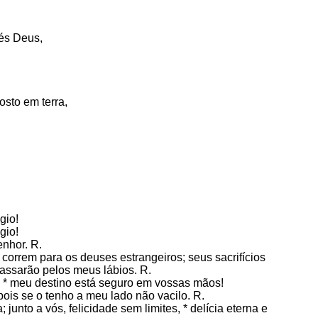
 és Deus,
osto em terra,
gio!
gio!
nhor. R.
 correm para os deuses estrangeiros; seus sacrifícios
assarão pelos meus lábios. R.
, * meu destino está seguro em vossas mãos!
ois se o tenho a meu lado não vacilo. R.
unto a vós, felicidade sem limites, * delícia eterna e