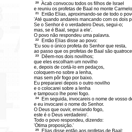
20
Acab convocou todos os filhos de Israel
e reuniu os profetas de Baal no monte Carmelo
21
Então Elias, aproximando-se de todo o povo
'Até quando andareis mancando com os dois 
Se o Senhor é o verdadeiro Deus, segui-o;
mas, se é Baal, segui a ele'.
O povo não respondeu uma palavra.
22
Então Elias disse ao povo:
'Eu sou o único profeta do Senhor que resta,
ao passo que os profetas de Baal são quatroce
23
Dêem-nos dois novilhos;
que eles escolham um novilho
e, depois de cortá-lo em pedaços,
coloquem-no sobre a lenha,
mas sem pôr fogo por baixo.
Eu prepararei depois o outro novilho
e o colocarei sobre a lenha
e tampouco lhe porei fogo.
24
Em seguida, invocareis o nome de vosso 
e eu invocarei o nome do Senhor.
O Deus que ouvir, enviando fogo,
este é o Deus verdadeiro'.
Todo o povo respondeu, dizendo:
'Ótima proposição.'
25
Elias disse então aos profetas de Baal: