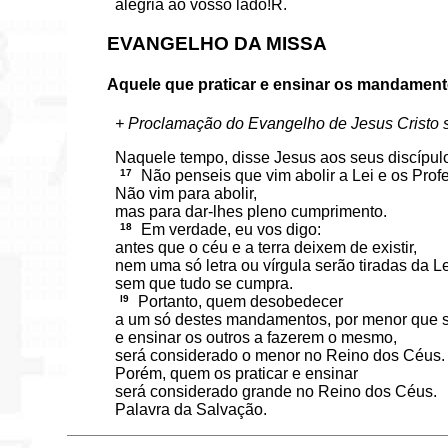
alegria ao vosso lado!R.
EVANGELHO DA MISSA
Aquele que praticar e ensinar os mandament
+ Proclamação do Evangelho de Jesus Cristo
Naquele tempo, disse Jesus aos seus discípul
17
Não penseis que vim abolir a Lei e os Profe
Não vim para abolir,
mas para dar-lhes pleno cumprimento.
18
Em verdade, eu vos digo:
antes que o céu e a terra deixem de existir,
nem uma só letra ou vírgula serão tiradas da Le
sem que tudo se cumpra.
l9
Portanto, quem desobedecer
a um só destes mandamentos, por menor que s
e ensinar os outros a fazerem o mesmo,
será considerado o menor no Reino dos Céus.
Porém, quem os praticar e ensinar
será considerado grande no Reino dos Céus.
Palavra da Salvação.