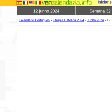
Iniciar 
12 junho 2024
Semana 32 
Calendário Português
›
Liturgia Católica 2024
›
Junho 2024
›
12 