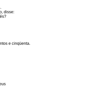
.
, disse:
pés?
ntos e cinqüenta.
deus