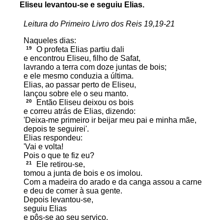
Eliseu levantou-se e seguiu Elias.
Leitura do Primeiro Livro dos Reis 19,19-21
Naqueles dias:
19
O profeta Elias partiu dali
e encontrou Eliseu, filho de Safat,
lavrando a terra com doze juntas de bois;
e ele mesmo conduzia a última.
Elias, ao passar perto de Eliseu,
lançou sobre ele o seu manto.
20
Então Eliseu deixou os bois
e correu atrás de Elias, dizendo:
'Deixa-me primeiro ir beijar meu pai e minha mãe,
depois te seguirei'.
Elias respondeu:
'Vai e volta!
Pois o que te fiz eu?
21
Ele retirou-se,
tomou a junta de bois e os imolou.
Com a madeira do arado e da canga assou a carne
e deu de comer à sua gente.
Depois levantou-se,
seguiu Elias
e pôs-se ao seu serviço.