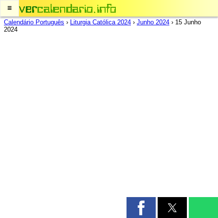
≡
Calendário Português
›
Liturgia Católica 2024
›
Junho 2024
›
15 Junho
2024