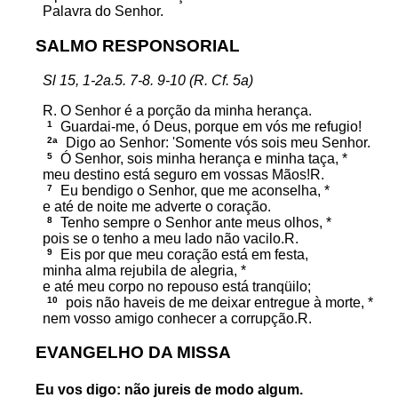
Palavra do Senhor.
SALMO RESPONSORIAL
Sl 15, 1-2a.5. 7-8. 9-10 (R. Cf. 5a)
R. O Senhor é a porção da minha herança.
1
Guardai-me, ó Deus, porque em vós me refugio!
2a
Digo ao Senhor: 'Somente vós sois meu Senhor.
5
Ó Senhor, sois minha herança e minha taça, *
meu destino está seguro em vossas Mãos!R.
7
Eu bendigo o Senhor, que me aconselha, *
e até de noite me adverte o coração.
8
Tenho sempre o Senhor ante meus olhos, *
pois se o tenho a meu lado não vacilo.R.
9
Eis por que meu coração está em festa,
minha alma rejubila de alegria, *
e até meu corpo no repouso está tranqüilo;
10
pois não haveis de me deixar entregue à morte, *
nem vosso amigo conhecer a corrupção.R.
EVANGELHO DA MISSA
Eu vos digo: não jureis de modo algum.