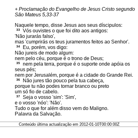
+ Proclamação do Evangelho de Jesus Cristo segundo
São Mateus 5,33-37
Naquele tempo, disse Jesus aos seus díscipulos:
33
Vós ouvistes o que foi dito aos antigos:
'Não jurarás falso',
mas 'cumprirás os teus juramentos feitos ao Senhor'.
34
Eu, porém, vos digo:
Não jureis de modo algum:
nem pelo céu, porque é o trono de Deus;
35
nem pela terra, porque é o suporte onde apóia os
seus pés;
nem por Jerusalém, porque é a cidade do Grande Rei.
36
Não jures tão pouco pela tua cabeça,
porque tu não podes tornar branco ou preto
um só fio de cabelo.
37
Seja o vosso 'sim': 'Sim',
e o vosso 'nóo': 'Não'.
Tudo o que for além disso vem do Maligno.
Palavra da Salvação.
Conteúdo última actualização em 2012-01-10T00:00:00Z