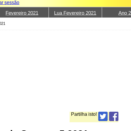
iar sessão
Fevereiro 2021
Lua Fevereiro 2021
Ano 
021
Partilha isto!